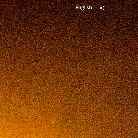
Eng
lish