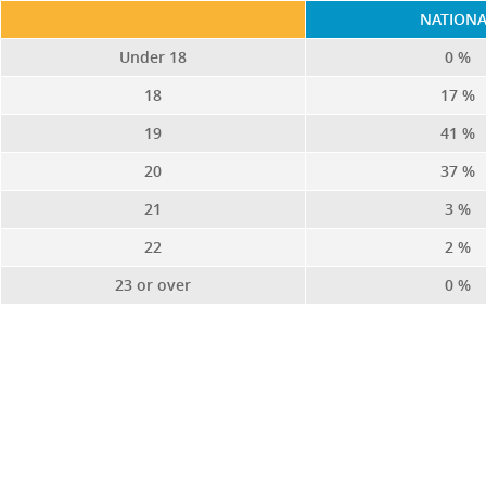
NATION
Under 18
0 %
18
17 %
19
41 %
20
37 %
21
3 %
22
2 %
23 or over
0 %