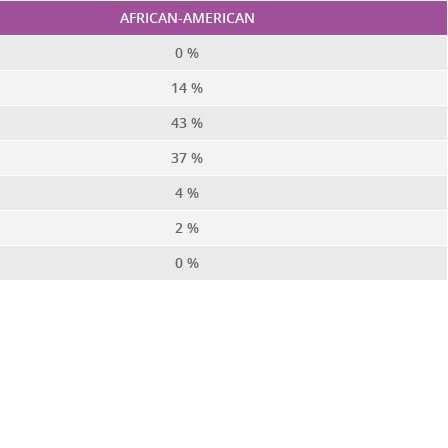
AFRICAN-AMERICAN
0 %
14 %
43 %
37 %
4 %
2 %
0 %